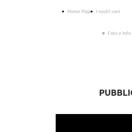
Home Page
I nostri cani
Foto e Info
PUBBLI